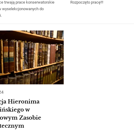
ce trwają prace konserwatorskie
Rozpoczęto pracę!!!
w wyselekcjonowanych do
i.
24
cja Hieronima
ińskiego w
owym Zasobie
otecznym