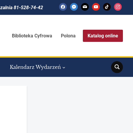
facebook
messenger
mail
youtube
tiktok
instagram
czalnia 81-528-74-42
Biblioteka Cyfrowa
Polona
Katalog online
Search
Kalendarz Wydarzeń