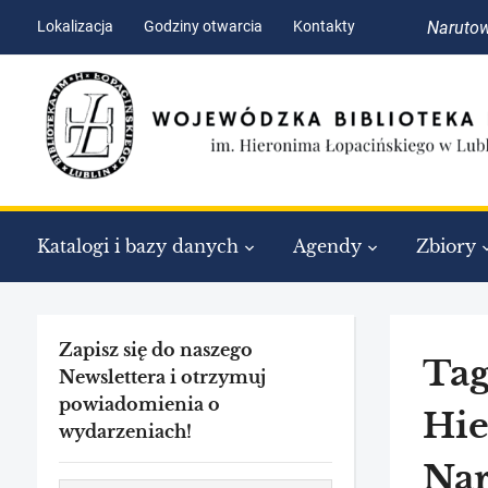
Skip
Skip
Lokalizacja
Godziny otwarcia
Kontakty
Narutow
to
to
Content
navigation
Katalogi i bazy danych
Agendy
Zbiory
Zapisz się do naszego
Tag
Newslettera i otrzymuj
powiadomienia o
Hie
wydarzeniach!
Na