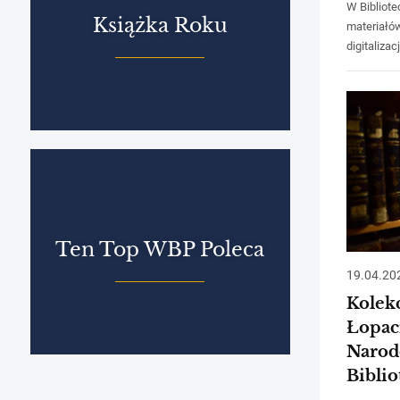
W Bibliote
Książka Roku
materiałó
digitalizacj
Ten Top WBP Poleca
19.04.20
Kolek
Łopac
Narod
Bibli