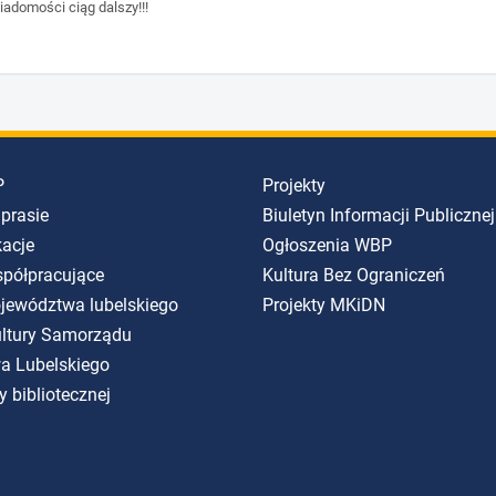
adomości ciąg dalszy!!!
P
Projekty
 prasie
Biuletyn Informacji Publicznej
kacje
Ogłoszenia WBP
spółpracujące
Kultura Bez Ograniczeń
ojewództwa lubelskiego
Projekty MKiDN
Kultury Samorządu
a Lubelskiego
y bibliotecznej