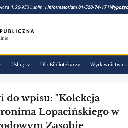
icza 4, 20-950 Lublin
| Informatorium 81-528-74-17 | Wypoży
Usługi
Dla Bibliotekarzy
Wydawnictwa
i do wpisu: "Kolekcja
ronima Łopacińskiego w
rodowym Zasobie