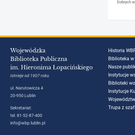
Dobrych wi
Wojewódzka
Historia WB
Biblioteka Publiczna
Biblioteka w
Nasze publi
im. Hieronima Łopacińskiego
Instytucje w
Istnieje od 1907 roku
Biblioteki w
ul. Narutowicza 4
Instytucje 
20-950 Lublin
Województw
Trupa z szaf
Sekretariat:
tel. 81-52-87-400
info@wbp.lublin.pl