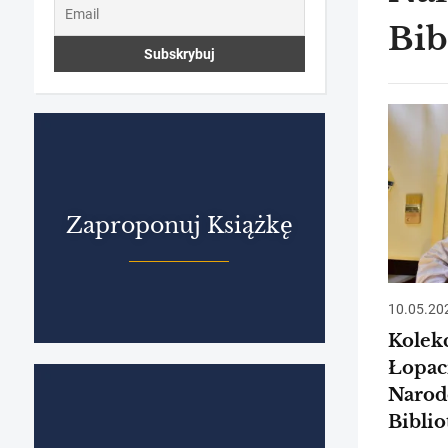
Bib
Zaproponuj Książkę
10.05.20
Kolek
Łopac
Narod
Bibli