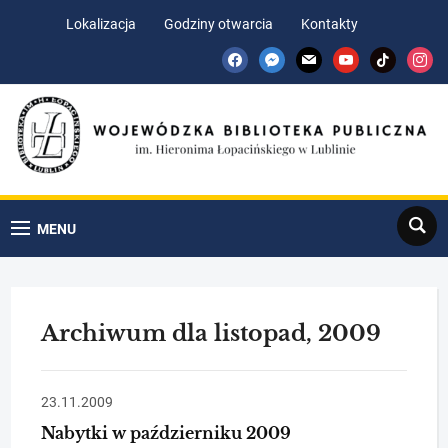
Skip
Skip
Lokalizacja
Godziny otwarcia
Kontakty
to
to
facebook
messenger
mail
youtube
tiktok
insta
Content
navigation
Search
MENU
Archiwum dla listopad, 2009
23.11.2009
Nabytki w październiku 2009