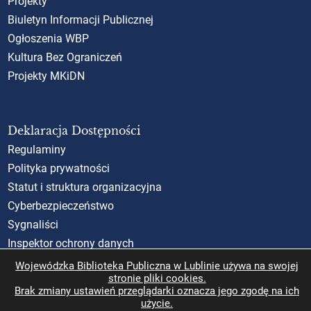
Projekty
Biuletyn Informacji Publicznej
Ogłoszenia WBP
Kultura Bez Ograniczeń
Projekty MKiDN
Deklaracja Dostępności
Regulaminy
Polityka prywatności
Statut i struktura organizacyjna
Cyberbezpieczeństwo
Sygnaliści
Inspektor ochrony danych
Standardy Ochrony Małoletnich (SOM)
Wojewódzka Biblioteka Publiczna w Lublinie używa na swojej
stronie pliki cookies.
Rzecznik Praw Obywatelskich
Brak zmiany ustawień przeglądarki oznacza jego zgodę na ich
użycie.