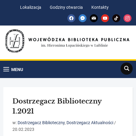
Skip
Skip
Lokalizacja
Godziny otwarcia
Kontakty
to
to
facebook
messenger
mail
youtube
tiktok
insta
Content
navigation
Search
MENU
Dostrzegacz Biblioteczny
1.2021
w:
Dostrzegacz Biblioteczny
,
Dostrzegacz Aktualności
/
20.02.2023