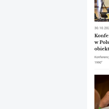
30.10.20
Konfer
w Pol
obiek
Konferencj
1990”