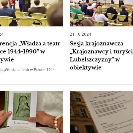
24
21.10.2024
encja „Władza a teatr
Sesja krajoznawcza
sce 1944-1990” w
„Krajoznawcy i turyści
tywie
Lubelszczyzny” w
obiektywie
a „Władza a teatr w Polsce 1944-