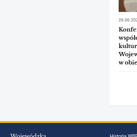
26.06.20
Konfer
współ
kultur
Wojew
w obi
Wojewódzka
Historia WB