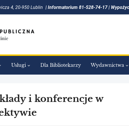
icza 4, 20-950 Lublin
| Informatorium 81-528-74-17 | Wypoży
Usługi
Dla Bibliotekarzy
Wydawnictwa
łady i konferencje w
ektywie