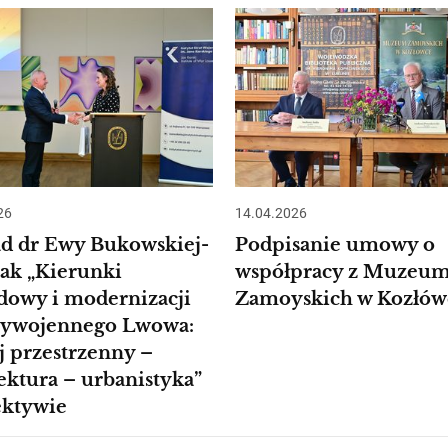
26
14.04.2026
d dr Ewy Bukowskiej-
Podpisanie umowy o
ak „Kierunki
współpracy z Muzeu
dowy i modernizacji
Zamoyskich w Kozłów
ywojennego Lwowa:
j przestrzenny –
ektura – urbanistyka”
ektywie