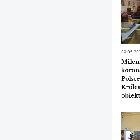
09.05.20
Milen
korona
Polsce
Króle
obiek