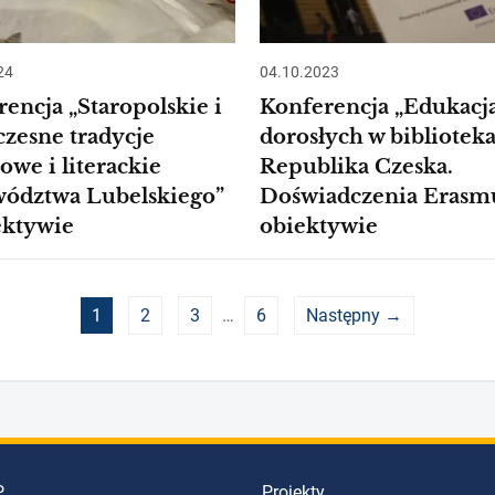
24
04.10.2023
encja „Staropolskie i
Konferencja „Edukacj
czesne tradycje
dorosłych w bibliotek
owe i literackie
Republika Czeska.
ództwa Lubelskiego”
Doświadczenia Erasm
ektywie
obiektywie
1
2
3
…
6
Następny →
P
Projekty