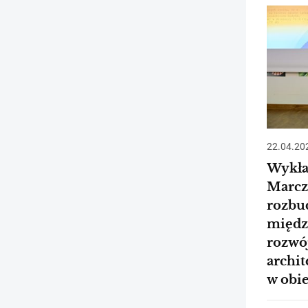
22.04.20
Wykła
Marcz
rozbu
międz
rozwó
archit
w obi