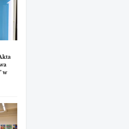
Akta
wa
” w