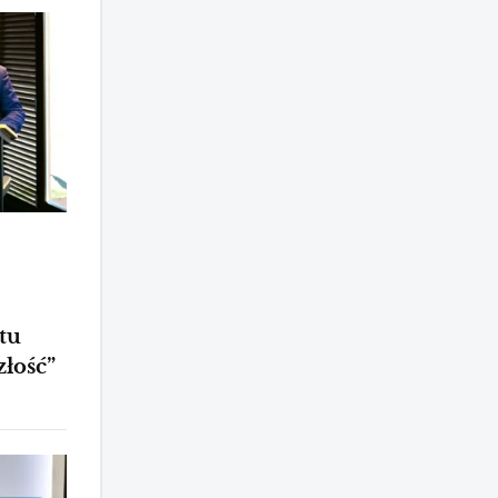
tu
złość”