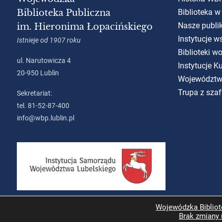
Biblioteka Publiczna
Biblioteka w
Nasze publi
im. Hieronima Łopacińskiego
Instytucje w
Istnieje od 1907 roku
Biblioteki w
ul. Narutowicza 4
Instytucje 
20-950 Lublin
Województw
Trupa z szaf
Sekretariat:
tel. 81-52-87-400
info@wbp.lublin.pl
Wojewódzka Bibliote
Brak zmiany 