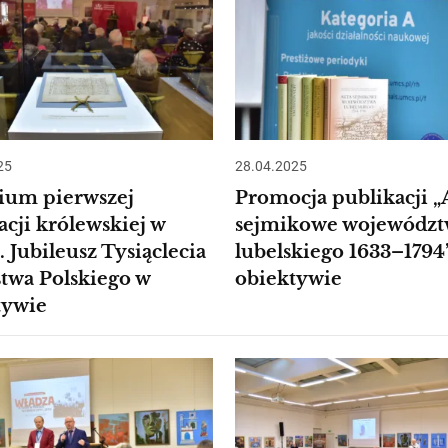
25
28.04.2025
ium pierwszej
Promocja publikacji „
cji królewskiej w
sejmikowe województ
. Jubileusz Tysiąclecia
lubelskiego 1633–1794
stwa Polskiego w
obiektywie
tywie