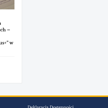
a
ach –
us+” w
Deklaracja Dostępności