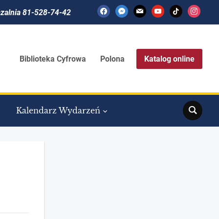
facebook
messenger
mail
youtube
tiktok
instagram
czalnia 81-528-74-42
Biblioteka Cyfrowa
Polona
Katalog online
Search
Kalendarz Wydarzeń