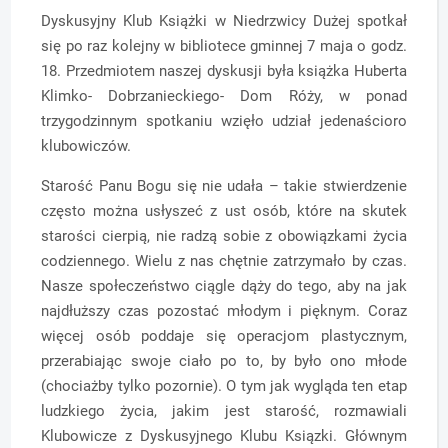
Dyskusyjny Klub Książki w Niedrzwicy Dużej spotkał
się po raz kolejny w bibliotece gminnej 7 maja o godz.
18. Przedmiotem naszej dyskusji była książka Huberta
Klimko- Dobrzanieckiego- Dom Róży, w ponad
trzygodzinnym spotkaniu wzięło udział jedenaścioro
klubowiczów.
Starość Panu Bogu się nie udała – takie stwierdzenie
często można usłyszeć z ust osób, które na skutek
starości cierpią, nie radzą sobie z obowiązkami życia
codziennego. Wielu z nas chętnie zatrzymało by czas.
Nasze społeczeństwo ciągle dąży do tego, aby na jak
najdłuższy czas pozostać młodym i pięknym. Coraz
więcej osób poddaje się operacjom plastycznym,
przerabiając swoje ciało po to, by było ono młode
(chociażby tylko pozornie). O tym jak wygląda ten etap
ludzkiego życia, jakim jest starość, rozmawiali
Klubowicze z Dyskusyjnego Klubu Ksiązki. Głównym