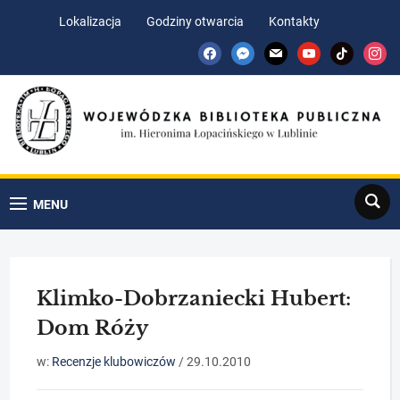
Skip
Skip
Lokalizacja
Godziny otwarcia
Kontakty
to
to
facebook
messenger
mail
youtube
tiktok
insta
Content
navigation
Search
MENU
Klimko-Dobrzaniecki Hubert:
Dom Róży
w:
Recenzje klubowiczów
/
29.10.2010