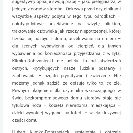
sugestywny opisuje swoją pracę – jako pielęgniarza, w
jednym z domów starości. Odkrywa przed czytelnikami
wszystkie aspekty pobytu w tego typu ośrodkach –
całotygodniowe oczekiwanie na wizytę bliskich,
traktowanie człowieka jak rzeczy niepotrzebnej, której
trzeba się pozbyć z domu, oczekiwanie na śmierć –
dla jednych wybawienia od cierpień, dla innych
wybawienia od konieczności przyjeżdżania z wizytą.
Klimko-Dobrzaniecki nie ucieka tu od stwierdzeń
ostrych, krytykujących nasze ludzkie postawy i
zachowania – często prymitywne i zwierzęce. Nie
możemy jednak sądzić, że opisuje tylko to, co złe.
Pewnym ukojeniem dla czytelnika wkraczającego w
świat bezkompromisowego domu starców staje się
tytułowa Róża – kobieta niewidoma, mieszkająca –
dzięki wysokiej wygranej na loterii – w ekskluzywnej
części domu.
Hubert Klimko-Dobrzaniecki umiejętnie i dojrzale