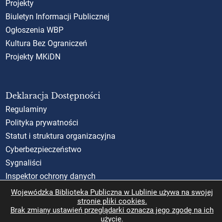
Projekty
Biuletyn Informacji Publicznej
Ogłoszenia WBP
Kultura Bez Ograniczeń
Projekty MKiDN
Deklaracja Dostępności
Regulaminy
Polityka prywatności
Statut i struktura organizacyjna
Cyberbezpieczeństwo
Sygnaliści
Inspektor ochrony danych
Standardy Ochrony Małoletnich (SOM)
Wojewódzka Biblioteka Publiczna w Lublinie używa na swojej
stronie pliki cookies.
Rzecznik Praw Obywatelskich
Brak zmiany ustawień przeglądarki oznacza jego zgodę na ich
użycie.