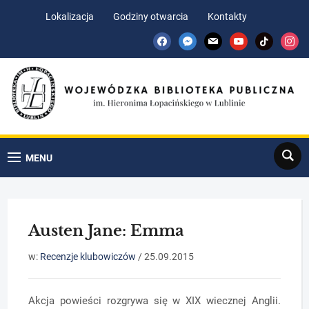
Skip
Skip
Lokalizacja
Godziny otwarcia
Kontakty
to
to
facebook
messenger
mail
youtube
tiktok
insta
Content
navigation
Search
MENU
Austen Jane: Emma
w:
Recenzje klubowiczów
/
25.09.2015
Akcja powieści rozgrywa się w XIX wiecznej Anglii.