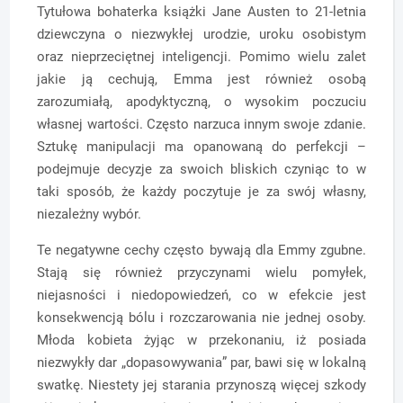
Tytułowa bohaterka książki Jane Austen to 21-letnia
dziewczyna o niezwykłej urodzie, uroku osobistym
oraz nieprzeciętnej inteligencji. Pomimo wielu zalet
jakie ją cechują, Emma jest również osobą
zarozumiałą, apodyktyczną, o wysokim poczuciu
własnej wartości. Często narzuca innym swoje zdanie.
Sztukę manipulacji ma opanowaną do perfekcji –
podejmuje decyzje za swoich bliskich czyniąc to w
taki sposób, że każdy poczytuje je za swój własny,
niezależny wybór.
Te negatywne cechy często bywają dla Emmy zgubne.
Stają się również przyczynami wielu pomyłek,
niejasności i niedopowiedzeń, co w efekcie jest
konsekwencją bólu i rozczarowania nie jednej osoby.
Młoda kobieta żyjąc w przekonaniu, iż posiada
niezwykły dar „dopasowywania” par, bawi się w lokalną
swatkę. Niestety jej starania przynoszą więcej szkody