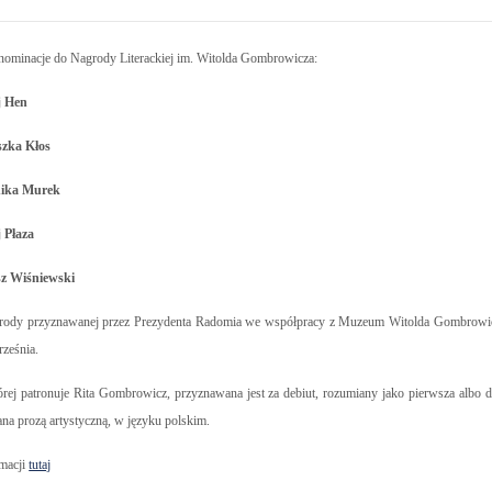
nominacje do Nagrody Literackiej im. Witolda Gombrowicza:
j Hen
szka Kłos
ika Murek
 Płaza
z Wiśniewski
grody przyznawanej przez Prezydenta Radomia we współpracy z Muzeum Witolda Gombrowi
rześnia.
órej patronuje Rita Gombrowicz, przyznawana jest za debiut, rozumiany jako pierwsza albo d
ana prozą artystyczną, w języku polskim.
rmacji
tutaj