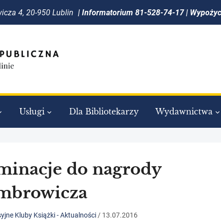
icza 4, 20-950 Lublin
| Informatorium 81-528-74-17 | Wypoży
Usługi
Dla Bibliotekarzy
Wydawnictwa
inacje do nagrody
mbrowicza
yjne Kluby Książki - Aktualności
/
13.07.2016