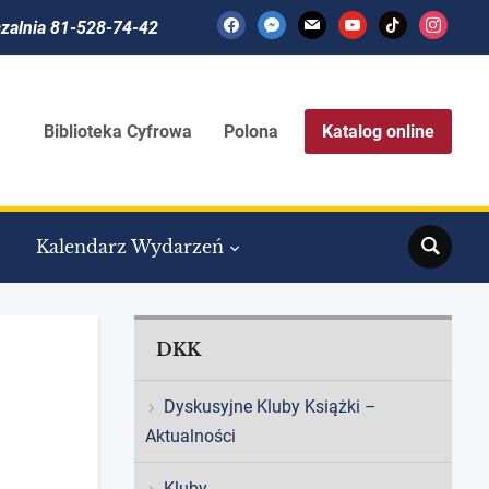
facebook
messenger
mail
youtube
tiktok
instagram
czalnia 81-528-74-42
Biblioteka Cyfrowa
Polona
Katalog online
Search
Kalendarz Wydarzeń
DKK
Dyskusyjne Kluby Książki –
Aktualności
Kluby