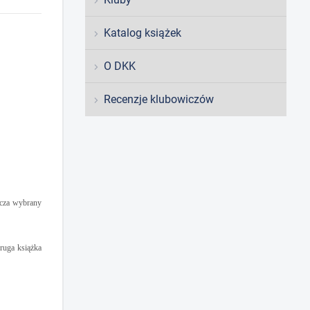
Katalog książek
O DKK
Recenzje klubowiczów
cza wybrany
ruga książka