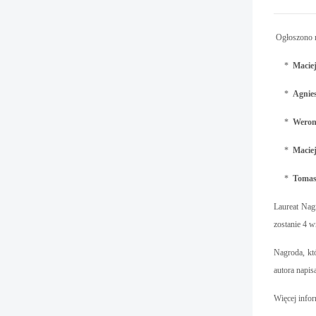
Ogłoszono 
*
Macie
*
Agnie
*
Weron
*
Maciej
*
Tomas
Laureat Na
zostanie 4 w
Nagroda, kt
autora napis
Więcej info