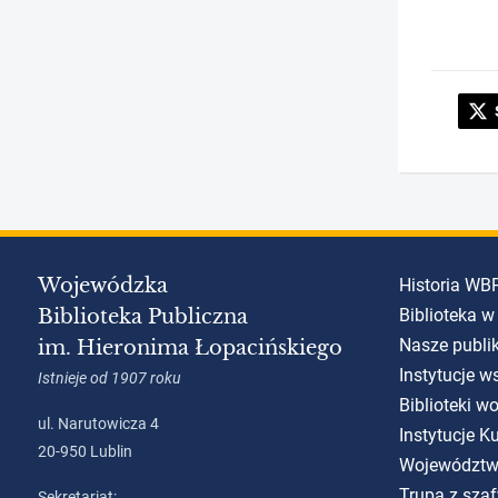
Wojewódzka
Historia WB
Biblioteka Publiczna
Biblioteka w
Nasze publi
im. Hieronima Łopacińskiego
Instytucje w
Istnieje od 1907 roku
Biblioteki w
ul. Narutowicza 4
Instytucje 
20-950 Lublin
Województw
Trupa z szaf
Sekretariat: