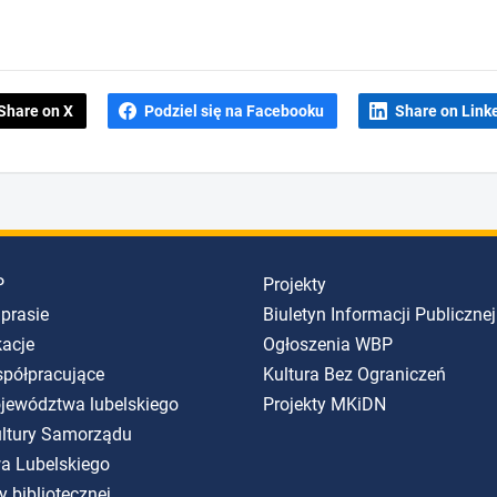
Share on X
Podziel się na Facebooku
Share on Link
P
Projekty
 prasie
Biuletyn Informacji Publicznej
kacje
Ogłoszenia WBP
spółpracujące
Kultura Bez Ograniczeń
ojewództwa lubelskiego
Projekty MKiDN
Kultury Samorządu
a Lubelskiego
y bibliotecznej