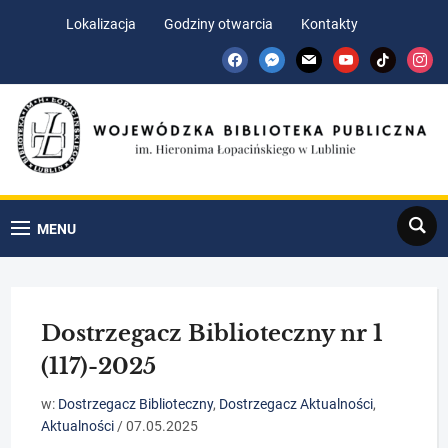
Skip
Skip
Lokalizacja
Godziny otwarcia
Kontakty
to
to
facebook
messenger
mail
youtube
tiktok
insta
Content
navigation
Search
MENU
Dostrzegacz Biblioteczny nr 1
(117)-2025
w:
Dostrzegacz Biblioteczny
,
Dostrzegacz Aktualności
,
Aktualności
/
07.05.2025