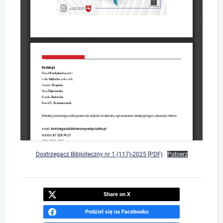
Dostrzegacz Biblioteczny nr 1 (117)-2025 [PDF}
Pobierz
Share on X
Podziel się na Facebooku