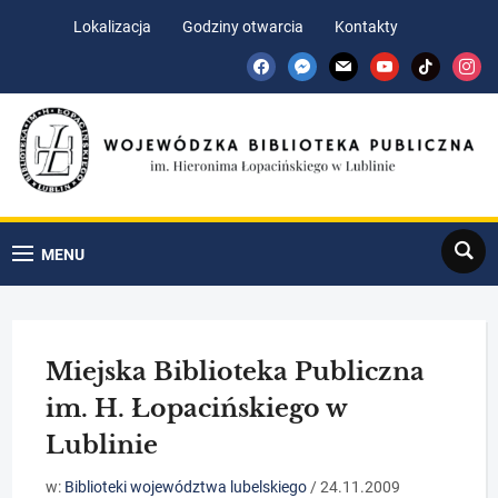
Skip
Skip
Lokalizacja
Godziny otwarcia
Kontakty
to
to
facebook
messenger
mail
youtube
tiktok
insta
Content
navigation
Search
MENU
Miejska Biblioteka Publiczna
im. H. Łopacińskiego w
Lublinie
w:
Biblioteki województwa lubelskiego
/
24.11.2009