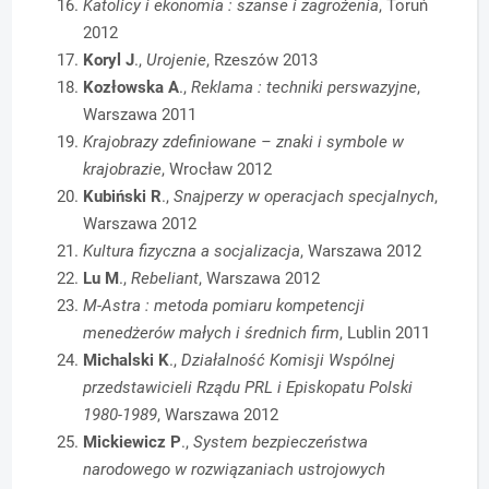
Katolicy i ekonomia : szanse i zagrożenia
, Toruń
2012
Koryl J
.,
Urojenie
, Rzeszów 2013
Kozłowska A
.,
Reklama : techniki perswazyjne
,
Warszawa 2011
Krajobrazy zdefiniowane – znaki i symbole w
krajobrazie
, Wrocław 2012
Kubiński R
.,
Snajperzy w operacjach specjalnych
,
Warszawa 2012
Kultura fizyczna a socjalizacja
, Warszawa 2012
Lu M
.,
Rebeliant
, Warszawa 2012
M-Astra : metoda pomiaru kompetencji
menedżerów małych i średnich firm
, Lublin 2011
Michalski K
.,
Działalność Komisji Wspólnej
przedstawicieli Rządu PRL i Episkopatu Polski
1980-1989
, Warszawa 2012
Mickiewicz P
.,
System bezpieczeństwa
narodowego w rozwiązaniach ustrojowych