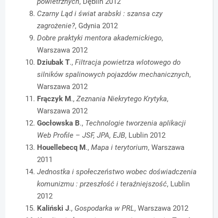
powietrznych
, Dęblin 2012
Czarny Ląd i świat arabski : szansa czy
zagrożenie?
, Gdynia 2012
Dobre praktyki mentora akademickiego
,
Warszawa 2012
Dziubak T
.,
Filtracja powietrza wlotowego do
silników spalinowych pojazdów mechanicznych
,
Warszawa 2012
Frączyk M
.,
Zeznania Niekrytego Krytyka
,
Warszawa 2012
Gocłowska B
.,
Technologie tworzenia aplikacji
Web Profile – JSF, JPA, EJB
, Lublin 2012
Houellebecq M
.,
Mapa i terytorium
, Warszawa
2011
Jednostka i społeczeństwo wobec doświadczenia
komunizmu : przeszłość i teraźniejszość
, Lublin
2012
Kaliński J
.,
Gospodarka w PRL
, Warszawa 2012