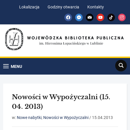
Skip
Skip
Lokalizacja
Godziny otwarcia
Kontakty
to
to
facebook
messenger
mail
youtube
tiktok
insta
Content
navigation
Search
MENU
Nowości w Wypożyczalni (15.
04. 2013)
w:
Nowe nabytki
,
Nowości w Wypożyczalni
/
15.04.2013