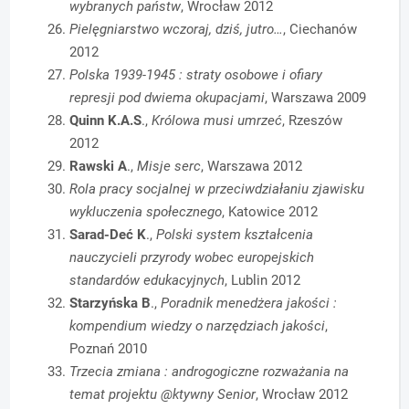
wybranych państw
, Wrocław 2012
Pielęgniarstwo wczoraj, dziś, jutro…
, Ciechanów
2012
Polska 1939-1945 : straty osobowe i ofiary
represji pod dwiema okupacjami
, Warszawa 2009
Quinn K.A.S
.,
Królowa musi umrzeć
, Rzeszów
2012
Rawski A
.,
Misje serc
, Warszawa 2012
Rola pracy socjalnej w przeciwdziałaniu zjawisku
wykluczenia społecznego
, Katowice 2012
Sarad-Deć K
.,
Polski system kształcenia
nauczycieli przyrody wobec europejskich
standardów edukacyjnych
, Lublin 2012
Starzyńska B
.,
Poradnik menedżera jakości :
kompendium wiedzy o narzędziach jakości
,
Poznań 2010
Trzecia zmiana : androgogiczne rozważania na
temat projektu @ktywny Senior
, Wrocław 2012