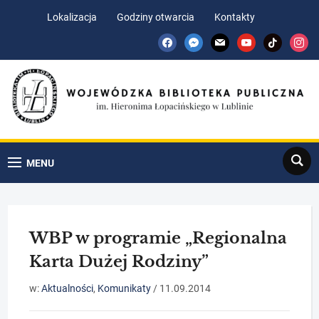
Skip
Skip
Lokalizacja
Godziny otwarcia
Kontakty
to
to
facebook
messenger
mail
youtube
tiktok
insta
Content
navigation
Search
MENU
WBP w programie „Regionalna
Karta Dużej Rodziny”
w:
Aktualności
,
Komunikaty
/
11.09.2014