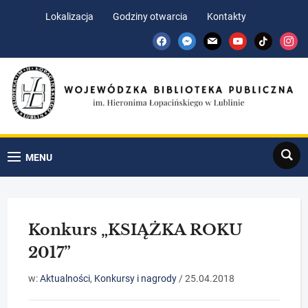
Skip
Skip
Lokalizacja
Godziny otwarcia
Kontakty
to
to
facebook
messenger
mail
youtube
tiktok
insta
Content
navigation
Search
MENU
Konkurs „KSIĄŻKA ROKU
2017”
w:
Aktualności
,
Konkursy i nagrody
/
25.04.2018