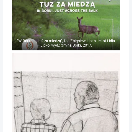
"W Borkach, tuż za miedzą", fot. Zbigniew Lipko, tekst Lidia
Lipko, wyd.: Gmina Borki, 2017.