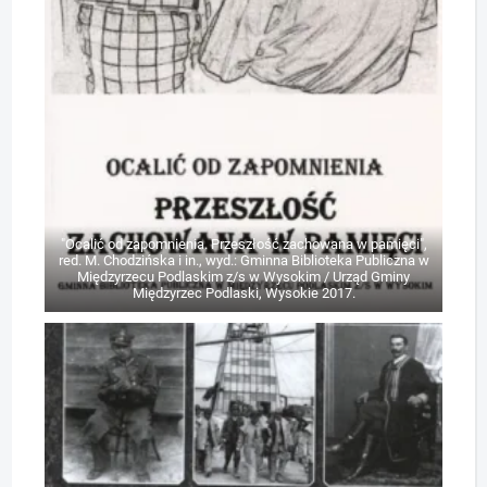
"Ocalić od zapomnienia. Przeszłość zachowana w pamięci",
red. M. Chodzińska i in., wyd.: Gminna Biblioteka Publiczna w
Międzyrzecu Podlaskim z/s w Wysokim / Urząd Gminy
Międzyrzec Podlaski, Wysokie 2017.