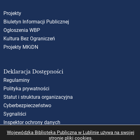
Projekty
Biuletyn Informacji Publicznej
Ogłoszenia WBP
Kultura Bez Ograniczeń
Projekty MKiDN
Deklaracja Dostępności
Regulaminy
Polityka prywatności
Statut i struktura organizacyjna
Cyberbezpieczeństwo
Sygnaliści
Inspektor ochrony danych
Standardy Ochrony Małoletnich (SOM)
Wojewódzka Biblioteka Publiczna w Lublinie używa na swojej
stronie pliki cookies.
Rzecznik Praw Obywatelskich