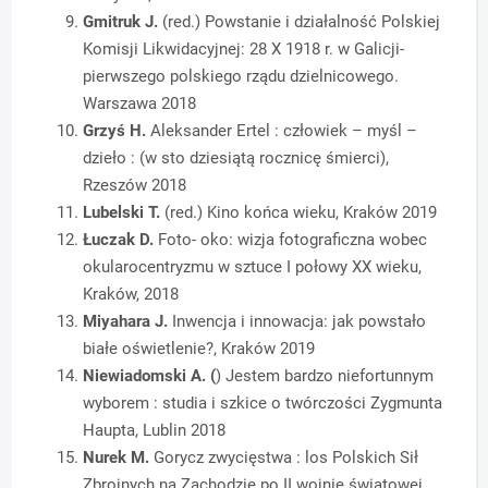
Gmitruk J.
(red.) Powstanie i działalność Polskiej
Komisji Likwidacyjnej: 28 X 1918 r. w Galicji-
pierwszego polskiego rządu dzielnicowego.
Warszawa 2018
Grzyś H.
Aleksander Ertel : człowiek – myśl –
dzieło : (w sto dziesiątą rocznicę śmierci),
Rzeszów 2018
Lubelski T.
(red.) Kino końca wieku, Kraków 2019
Łuczak D.
Foto- oko: wizja fotograficzna wobec
okularocentryzmu w sztuce I połowy XX wieku,
Kraków, 2018
Miyahara J.
Inwencja i innowacja: jak powstało
białe oświetlenie?, Kraków 2019
Niewiadomski A. (
) Jestem bardzo niefortunnym
wyborem : studia i szkice o twórczości Zygmunta
Haupta, Lublin 2018
Nurek M.
Gorycz zwycięstwa : los Polskich Sił
Zbrojnych na Zachodzie po II wojnie światowej