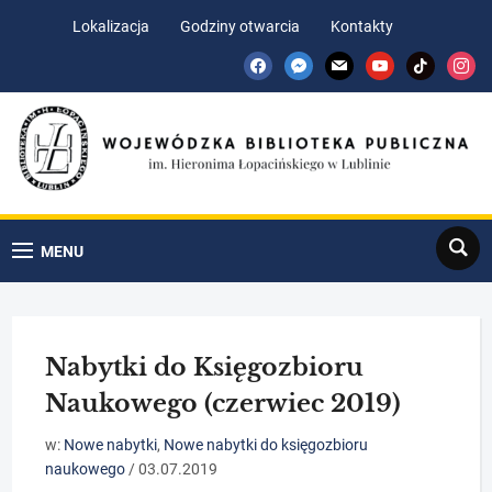
Skip
Skip
Lokalizacja
Godziny otwarcia
Kontakty
to
to
facebook
messenger
mail
youtube
tiktok
insta
Content
navigation
Search
MENU
Nabytki do Księgozbioru
Naukowego (czerwiec 2019)
w:
Nowe nabytki
,
Nowe nabytki do księgozbioru
naukowego
/
03.07.2019