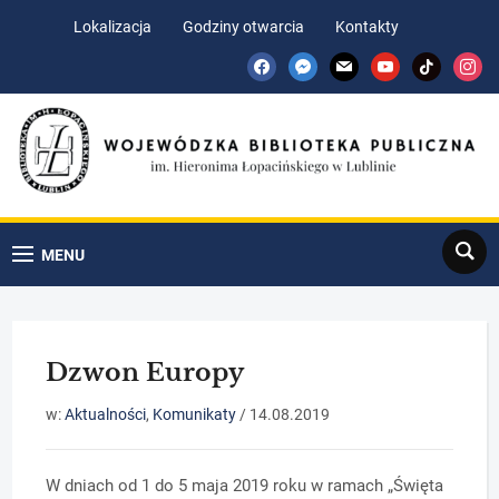
Skip
Skip
Lokalizacja
Godziny otwarcia
Kontakty
to
to
facebook
messenger
mail
youtube
tiktok
insta
Content
navigation
Search
MENU
Dzwon Europy
w:
Aktualności
,
Komunikaty
/
14.08.2019
W dniach od 1 do 5 maja 2019 roku w ramach „Święta