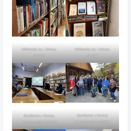
Biblioteka im. Lőrinca
Biblioteka im. Lőrinca
Szabó
Szabó
Spotkanie z Gminą
Spotkanie z Gminą
Narodowości Polskiej
Narodowości Polskiej