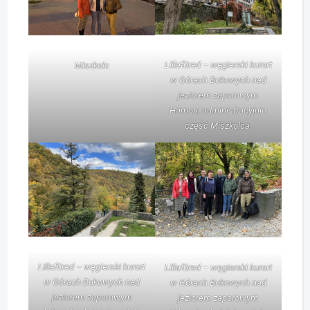
Lillafüred – węgierski kurort
Miszkolc
w Górach Bukowych nad
jeziorem zaporowym
Hámori, administracyjnie
część Miszkolca.
Lillafüred – węgierski kurort
Lillafüred – węgierski kurort
w Górach Bukowych nad
w Górach Bukowych nad
jeziorem zaporowym
jeziorem zaporowym