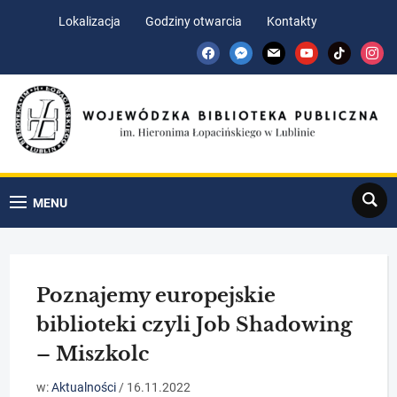
Skip
Skip
Lokalizacja
Godziny otwarcia
Kontakty
to
to
facebook
messenger
mail
youtube
tiktok
insta
Content
navigation
Search
MENU
Poznajemy europejskie
biblioteki czyli Job Shadowing
– Miszkolc
w:
Aktualności
/
16.11.2022