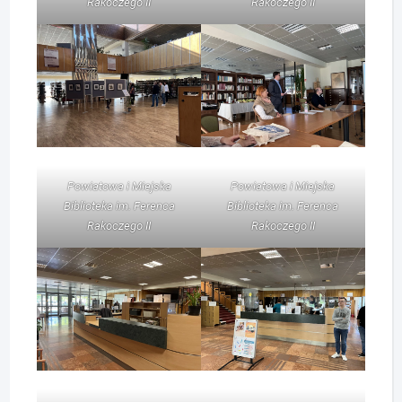
Rakoczego II
Rakoczego II
Powiatowa i Miejska
Powiatowa i Miejska
Biblioteka im. Ferenca
Biblioteka im. Ferenca
Rakoczego II
Rakoczego II