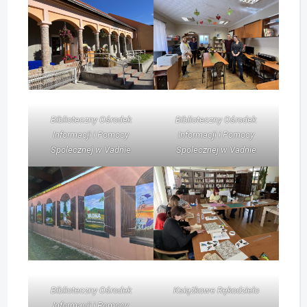
Biblioteczny Ośrodek
Biblioteczny Ośrodek
Informacji i Pomocy
Informacji i Pomocy
Spolecznej w Vadnie
Spolecznej w Vadnie
Biblioteczny Ośrodek
Książkowe Rękodzieło
Informacji i Pomocy