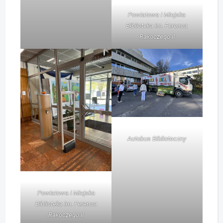
Powiatowa i Miejska
Biblioteka im. Ferenca
Rakoczego II
Autobus Biblioteczny
Powiatowa i Miejska
Biblioteka im. Ferenca
Rakoczego II