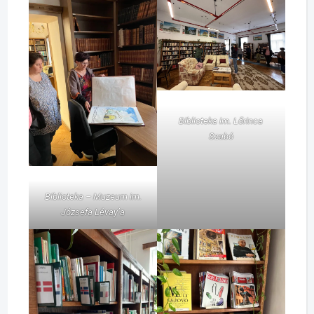
Biblioteka im. Lőrinca
Szabó
Biblioteka – Muzeum im.
Józsefa Lévay’a