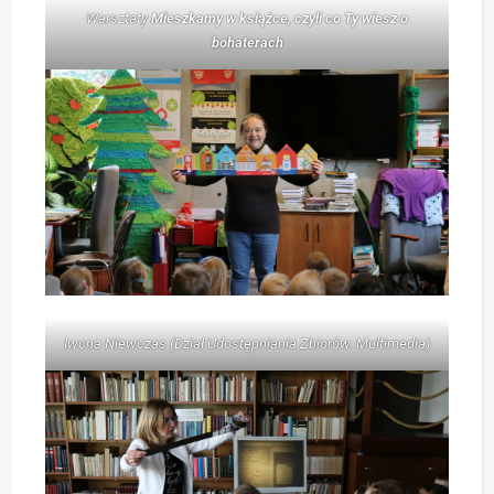
Warsztaty
Mieszkamy w książce, czyli co Ty wiesz o
bohaterach
Iwona Niewczas (Dział Udostępniania Zbiorów. Multimedia)