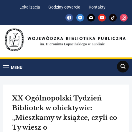
Skip
Skip
Lokalizacja
Godziny otwarcia
Kontakty
to
to
facebook
messenger
mail
youtube
tiktok
insta
Content
navigation
Search
MENU
XX Ogólnopolski Tydzień
Bibliotek w obiektywie:
„Mieszkamy w książce, czyli co
Ty wiesz o