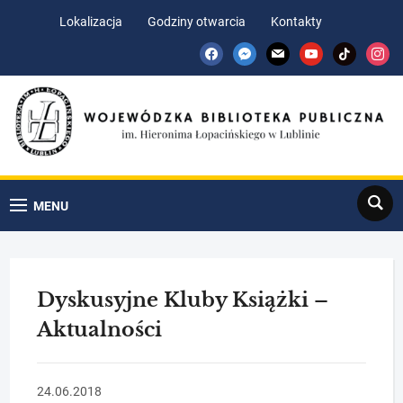
Skip
Skip
Lokalizacja
Godziny otwarcia
Kontakty
to
to
facebook
messenger
mail
youtube
tiktok
insta
Content
navigation
Search
MENU
Dyskusyjne Kluby Książki –
Aktualności
24.06.2018