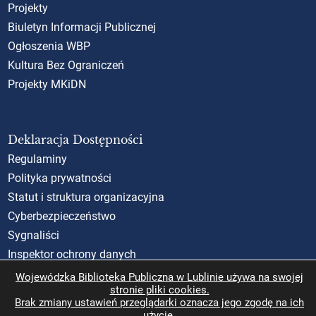
Projekty
Biuletyn Informacji Publicznej
Ogłoszenia WBP
Kultura Bez Ograniczeń
Projekty MKiDN
Deklaracja Dostępności
Regulaminy
Polityka prywatności
Statut i struktura organizacyjna
Cyberbezpieczeństwo
Sygnaliści
Inspektor ochrony danych
Standardy Ochrony Małoletnich (SOM)
Wojewódzka Biblioteka Publiczna w Lublinie używa na swojej
stronie pliki cookies.
Rzecznik Praw Obywatelskich
Brak zmiany ustawień przeglądarki oznacza jego zgodę na ich
użycie.