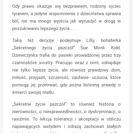
Gdy prawo okazuje się bezprawiem, rodzony ojciec
tyranem, a jedyne wspomnienie z dzieciństwa sprawia
ból, nie ma innego wyjścia jak wyruszyć w drogę w
poszukiwaniu lepszego życia.. .
Taką też decyzje podejmuje Lilly, bohaterka
„Sekretnego życia pszczół” Sue Monk Kidd.
Dziewczynka trafia do pasieki prowadzonej przez trzy
czarnoskóre siostry. Pracując wraz z nimi, odnajduje
nie tylko lepsze życie, ale równiez prawdziwy dom,
miłość, przyjaźń, szczerość, zaufanie- uczucia, które
pomogą jej przetrwać, gdy pozna bolesną prawdę o
śmierci swojej matki.
„Sekretne życie pszczół” to również historia o
nierówności, o niesprawiedliwości, o dyskryminacji, o
rasiźmie. To lekcja tolerancji i akceptacji w obliczu
napawających wstydem i odrazą zachowań białych