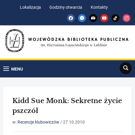
Skip
Skip
Lokalizacja
Godziny otwarcia
Kontakty
to
to
facebook
messenger
mail
youtube
tiktok
insta
Content
navigation
Search
MENU
Kidd Sue Monk: Sekretne życie
pszczół
w:
Recenzje klubowiczów
/
27.10.2010