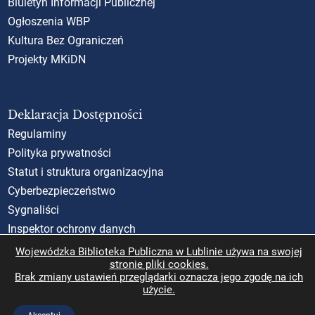
Biuletyn Informacji Publicznej
Ogłoszenia WBP
Kultura Bez Ograniczeń
Projekty MKiDN
Deklaracja Dostępności
Regulaminy
Polityka prywatności
Statut i struktura organizacyjna
Cyberbezpieczeństwo
Sygnaliści
Inspektor ochrony danych
Standardy Ochrony Małoletnich (SOM)
Wojewódzka Biblioteka Publiczna w Lublinie używa na swojej
stronie pliki cookies.
Rzecznik Praw Obywatelskich
Brak zmiany ustawień przeglądarki oznacza jego zgodę na ich
użycie.