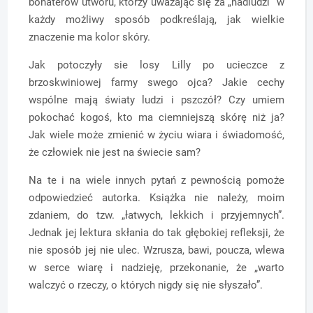
bohaterów utworu, którzy uważając się za „nadludzi” w
każdy możliwy sposób podkreślają, jak wielkie
znaczenie ma kolor skóry.
Jak potoczyły sie losy Lilly po ucieczce z
brzoskwiniowej farmy swego ojca? Jakie cechy
wspólne mają światy ludzi i pszczół? Czy umiem
pokochać kogoś, kto ma ciemniejszą skórę niż ja?
Jak wiele może zmienić w życiu wiara i świadomość,
że człowiek nie jest na świecie sam?
Na te i na wiele innych pytań z pewnością pomoże
odpowiedzieć autorka. Książka nie należy, moim
zdaniem, do tzw. „łatwych, lekkich i przyjemnych”.
Jednak jej lektura skłania do tak głębokiej refleksji, że
nie sposób jej nie ulec. Wzrusza, bawi, poucza, wlewa
w serce wiarę i nadzieję, przekonanie, że „warto
walczyć o rzeczy, o których nigdy się nie słyszało”.