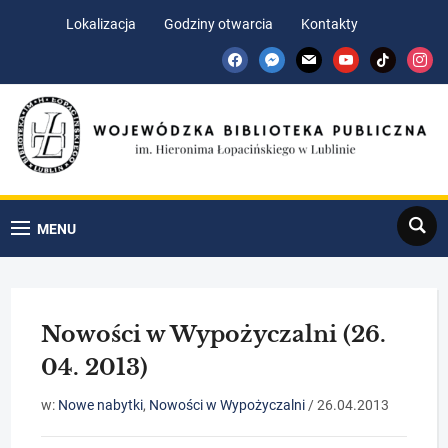
Skip
Skip
Lokalizacja
Godziny otwarcia
Kontakty
to
to
facebook
messenger
mail
youtube
tiktok
insta
Content
navigation
Search
MENU
Nowości w Wypożyczalni (26.
04. 2013)
w:
Nowe nabytki
,
Nowości w Wypożyczalni
/
26.04.2013