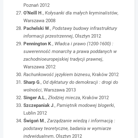
Poznań 2012
O’Neill H
.,
Kołysanki dla małych kryminalistów
,
Warszawa 2008
Pachelski W
.,
Podstawy budowy infrastruktury
informacji przestrzennej
, Olsztyn 2012
Pennington K
.,
Władca i prawo (1200-1600) :
suwerenność monarchy a prawa poddanych w
zachodnioeuropejskiej tradycji prawnej
,
Warszawa 2012
Rachunkowość językiem biznesu
, Kraków 2012
Sharp G
.,
Od dyktatury do demokracji : drogi do
wolności
, Warszawa 2013
Singer A.L
.,
Złodziej miecza
, Kraków 2012
Szczepaniak J
.,
Pamiętnik modowej blogerki
,
Lublin 2012
Świgoń M
.,
Zarządzanie wiedzą i informacją :
podstawy teoretyczne, badania w wymiarze
indywidualnym
, Olsztyn 2012