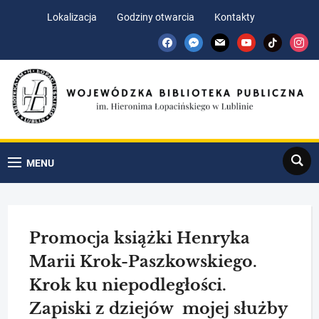
Skip
Skip
Lokalizacja
Godziny otwarcia
Kontakty
to
to
facebook
messenger
mail
youtube
tiktok
insta
Content
navigation
Search
MENU
Promocja książki Henryka
Marii Krok-Paszkowskiego.
Krok ku niepodległości.
Zapiski z dziejów mojej służby