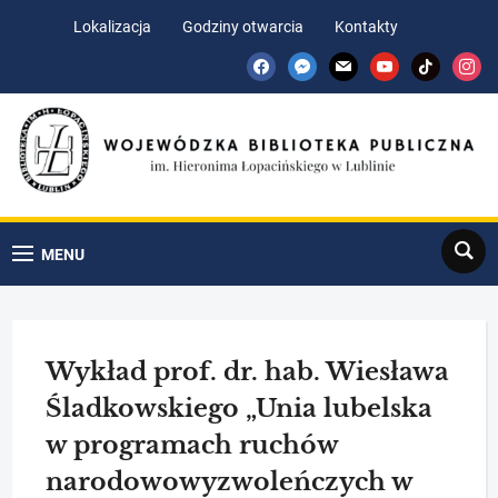
Skip
Skip
Lokalizacja
Godziny otwarcia
Kontakty
to
to
facebook
messenger
mail
youtube
tiktok
insta
Content
navigation
Search
MENU
Wykład prof. dr. hab. Wiesława
Śladkowskiego „Unia lubelska
w programach ruchów
narodowowyzwoleńczych w