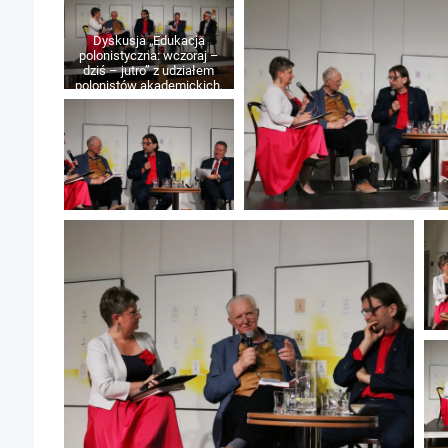
Dyskusja „Edukacja
polonistyczna: wczoraj –
dziś – jutro” z udziałem
polonistów akademickich,
m.in. prof. Krzysztofa
Biedrzyckiego
(Uniwersytet Jagielloński,
Instytut badan
Edukacyjnych w
Warszawie), prof. Jerzego
Bartmińskiego (UMCS)
oraz prof. Sławomira
Jacka Żurka (KUL) oraz
Tadeusza Sławeckiego –
Dyrektora Wojewódzkiej
Biblioteki Publicznej im. H.
Łopacińskiego,
wiceministra edukacji w
latach 2001–2003, 2012–
2015