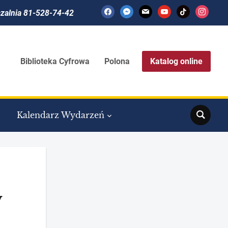
facebook
messenger
mail
youtube
tiktok
instagram
czalnia 81-528-74-42
Biblioteka Cyfrowa
Polona
Katalog online
Search
Kalendarz Wydarzeń
w