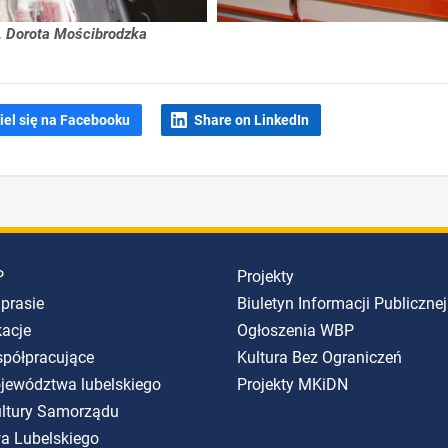
. Dorota Mościbrodzka
iel się na Facebooku
Share on LinkedIn
P
Projekty
 prasie
Biuletyn Informacji Publicznej
kacje
Ogłoszenia WBP
spółpracujące
Kultura Bez Ograniczeń
ojewództwa lubelskiego
Projekty MKiDN
Kultury Samorządu
a Lubelskiego