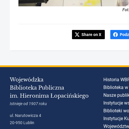
Fot
Share on X
Podz
Wojewódzka
Historia WB
Biblioteka Publiczna
Biblioteka w
Nasze publi
im. Hieronima Łopacińskiego
Instytucje w
Istnieje od 1907 roku
Biblioteki w
ul. Narutowicza 4
Instytucje 
20-950 Lublin
Województw