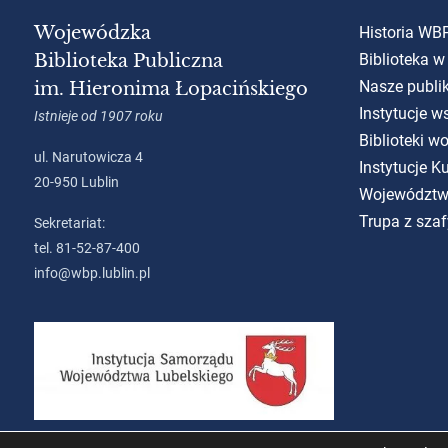
Wojewódzka
Historia WB
Biblioteka Publiczna
Biblioteka w
Nasze publi
im. Hieronima Łopacińskiego
Instytucje w
Istnieje od 1907 roku
Biblioteki w
ul. Narutowicza 4
Instytucje 
20-950 Lublin
Województw
Trupa z szaf
Sekretariat:
tel. 81-52-87-400
info@wbp.lublin.pl