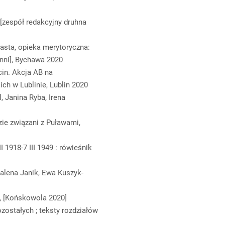
 [zespół redakcyjny druhna
asta, opieka merytoryczna:
inni], Bychawa 2020
in. Akcja AB na
ich w Lublinie, Lublin 2020
, Janina Ryba, Irena
zie związani z Puławami,
I 1918-7 III 1949 : rówieśnik
alena Janik, Ewa Kuszyk-
0, [Końskowola 2020]
ozostałych ; teksty rozdziałów