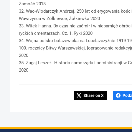
Zamość 2018
32. Wac-Włodarczyk Andrzej. 250 lat od erygowania kości
Wawrzyńca w Żółkiewce, Żółkiewka 2020
33. Witek Hanna. By czas nie zaćmił i w niepamięć obróci
ryckich cmentarzach. Cz. 1, Ryki 2020
34. Wojna polsko-bolszewicka na Lubelszczyźnie 1919-192
100. rocznicy Bitwy Warszawskiej, [opracowanie redakcyjn
2020
35. Zugaj Leszek. Historia samorządu i administracji w 
2020
Share on X
Podz