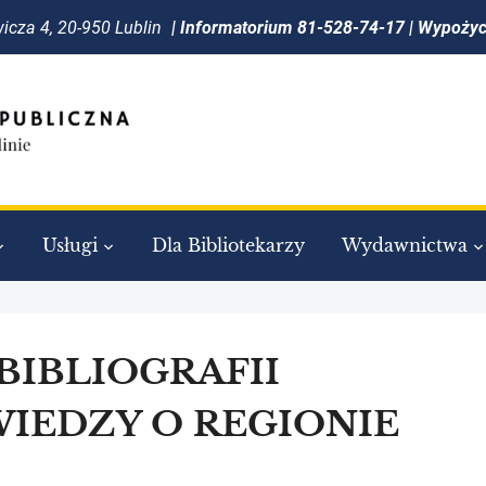
icza 4, 20-950 Lublin
| Informatorium 81-528-74-17 | Wypoży
Usługi
Dla Bibliotekarzy
Wydawnictwa
BIBLIOGRAFII
WIEDZY O REGIONIE