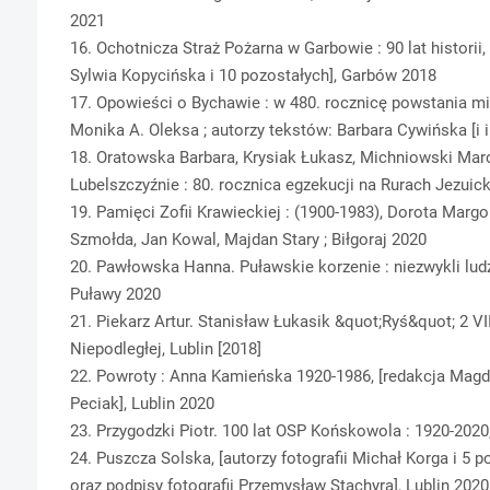
2021
16. Ochotnicza Straż Pożarna w Garbowie : 90 lat historii,
Sylwia Kopycińska i 10 pozostałych], Garbów 2018
17. Opowieści o Bychawie : w 480. rocznicę powstania mi
Monika A. Oleksa ; autorzy tekstów: Barbara Cywińska [i 
18. Oratowska Barbara, Krysiak Łukasz, Michniowski Marc
Lubelszczyźnie : 80. rocznica egzekucji na Rurach Jezuick
19. Pamięci Zofii Krawieckiej : (1900-1983), Dorota Margol
Szmołda, Jan Kowal, Majdan Stary ; Biłgoraj 2020
20. Pawłowska Hanna. Puławskie korzenie : niezwykli lud
Puławy 2020
21. Piekarz Artur. Stanisław Łukasik &quot;Ryś&quot; 2 VII
Niepodległej, Lublin [2018]
22. Powroty : Anna Kamieńska 1920-1986, [redakcja Magd
Peciak], Lublin 2020
23. Przygodzki Piotr. 100 lat OSP Końskowola : 1920-202
24. Puszcza Solska, [autorzy fotografii Michał Korga i 5 p
oraz podpisy fotografii Przemysław Stachyra], Lublin 2020