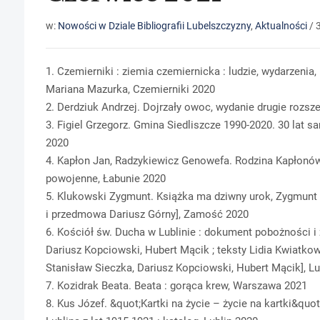
w:
Nowości w Dziale Bibliografii Lubelszczyzny
,
Aktualności
/
1. Czemierniki : ziemia czemiernicka : ludzie, wydarzenia,
Mariana Mazurka, Czemierniki 2020
2. Derdziuk Andrzej. Dojrzały owoc, wydanie drugie rozs
3. Figiel Grzegorz. Gmina Siedliszcze 1990-2020. 30 lat s
2020
4. Kapłon Jan, Radzykiewicz Genowefa. Rodzina Kapłonów 
powojenne, Łabunie 2020
5. Klukowski Zygmunt. Książka ma dziwny urok, Zygmunt 
i przedmowa Dariusz Górny], Zamość 2020
6. Kościół św. Ducha w Lublinie : dokument pobożności i z
Dariusz Kopciowski, Hubert Mącik ; teksty Lidia Kwiatkows
Stanisław Sieczka, Dariusz Kopciowski, Hubert Mącik], Lu
7. Kozidrak Beata. Beata : gorąca krew, Warszawa 2021
8. Kus Józef. &quot;Kartki na życie – życie na kartki&qu