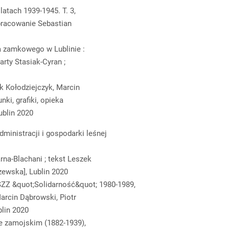
atach 1939-1945. T. 3,
pracowanie Sebastian
a zamkowego w Lublinie :
rty Stasiak-Cyran ;
ek Kołodziejczyk, Marcin
ki, grafiki, opieka
ublin 2020
ministracji i gospodarki leśnej
rna-Blachani ; tekst Leszek
zewska], Lublin 2020
SZZ &quot;Solidarność&quot; 1980-1989,
arcin Dąbrowski, Piotr
blin 2020
e zamojskim (1882-1939),