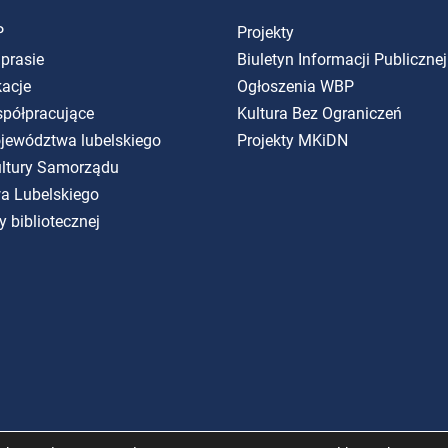
P
Projekty
 prasie
Biuletyn Informacji Publicznej
kacje
Ogłoszenia WBP
spółpracujące
Kultura Bez Ograniczeń
ojewództwa lubelskiego
Projekty MKiDN
Kultury Samorządu
a Lubelskiego
y bibliotecznej