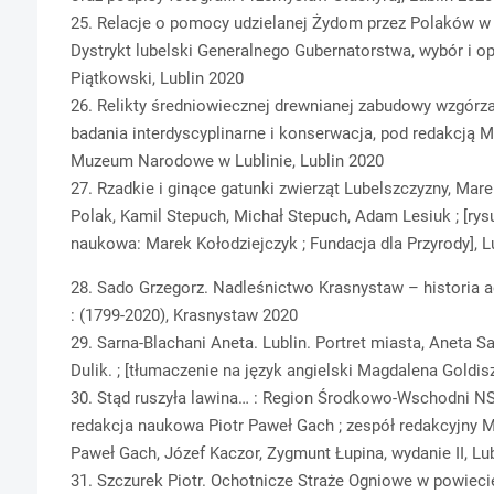
25. Relacje o pomocy udzielanej Żydom przez Polaków w l
Dystrykt lubelski Generalnego Gubernatorstwa, wybór i o
Piątkowski, Lublin 2020
26. Relikty średniowiecznej drewnianej zabudowy wzgórz
badania interdyscyplinarne i konserwacja, pod redakcją Ma
Muzeum Narodowe w Lublinie, Lublin 2020
27. Rzadkie i ginące gatunki zwierząt Lubelszczyzny, Mar
Polak, Kamil Stepuch, Michał Stepuch, Adam Lesiuk ; [rysun
naukowa: Marek Kołodziejczyk ; Fundacja dla Przyrody], L
28. Sado Grzegorz. Nadleśnictwo Krasnystaw – historia ad
: (1799-2020), Krasnystaw 2020
29. Sarna-Blachani Aneta. Lublin. Portret miasta, Aneta Sa
Dulik. ; [tłumaczenie na język angielski Magdalena Goldis
30. Stąd ruszyła lawina… : Region Środkowo-Wschodni N
redakcja naukowa Piotr Paweł Gach ; zespół redakcyjny M
Paweł Gach, Józef Kaczor, Zygmunt Łupina, wydanie II, Lu
31. Szczurek Piotr. Ochotnicze Straże Ogniowe w powieci