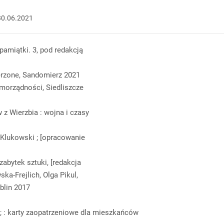
30.06.2021
 pamiątki. 3, pod redakcją
zerzone, Sandomierz 2021
amorządności, Siedliszcze
z Wierzbia : wojna i czasy
Klukowski ; [opracowanie
abytek sztuki, [redakcja
ka-Frejlich, Olga Pikul,
blin 2017
ot; : karty zaopatrzeniowe dla mieszkańców