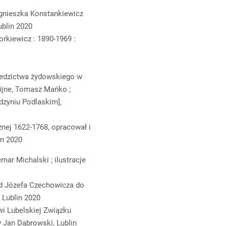
Agnieszka Konstankiewicz
ublin 2020
rkiewicz : 1890-1969 :
iedzictwa żydowskiego w
gijne, Tomasz Mańko ;
dzyniu Podlaskim],
znej 1622-1768, opracował i
in 2020
mar Michalski ; ilustracje
od Józefa Czechowicza do
, Lublin 2020
wi Lubelskiej Związku
 Jan Dąbrowski, Lublin