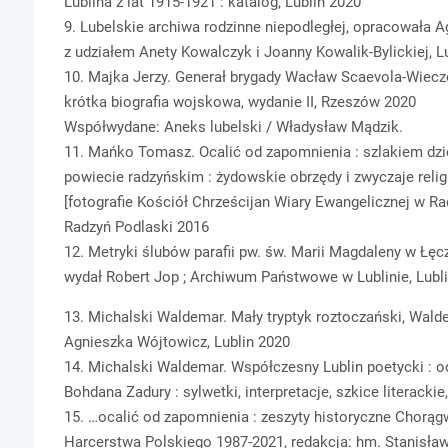
Lublina z lat 1915-1921 : katalog, Lublin 2020
9. Lubelskie archiwa rodzinne niepodległej, opracowała 
z udziałem Anety Kowalczyk i Joanny Kowalik-Bylickiej, L
10. Majka Jerzy. Generał brygady Wacław Scaevola-Wieczo
krótka biografia wojskowa, wydanie II, Rzeszów 2020
Współwydane: Aneks lubelski / Władysław Mądzik.
11. Mańko Tomasz. Ocalić od zapomnienia : szlakiem dz
powiecie radzyńskim : żydowskie obrzędy i zwyczaje reli
[fotografie Kościół Chrześcijan Wiary Ewangelicznej w Ra
Radzyń Podlaski 2016
12. Metryki ślubów parafii pw. św. Marii Magdaleny w Łęc
wydał Robert Jop ; Archiwum Państwowe w Lublinie, Lubl
13. Michalski Waldemar. Mały tryptyk roztoczański, Walde
Agnieszka Wójtowicz, Lublin 2020
14. Michalski Waldemar. Współczesny Lublin poetycki : 
Bohdana Zadury : sylwetki, interpretacje, szkice literackie
15. …ocalić od zapomnienia : zeszyty historyczne Chorąg
Harcerstwa Polskiego 1987-2021, redakcja: hm. Stanisław