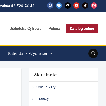
facebook
messenger
mail
youtube
tiktok
instagram
czalnia 81-528-74-42
Biblioteka Cyfrowa
Polona
Katalog online
Search
Kalendarz Wydarzeń
Aktualności
Komunikaty
Imprezy