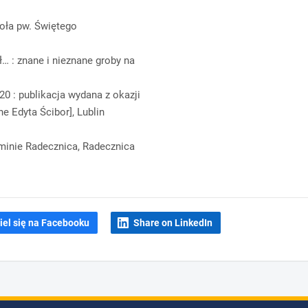
oła pw. Świętego
ł… : znane i nieznane groby na
0 : publikacja wydana z okazji
e Edyta Ścibor], Lublin
Gminie Radecznica, Radecznica
iel się na Facebooku
Share on LinkedIn