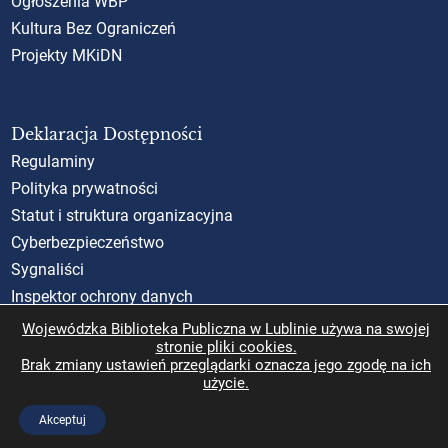
Ogłoszenia WBP
Kultura Bez Ograniczeń
Projekty MKiDN
Deklaracja Dostępności
Regulaminy
Polityka prywatności
Statut i struktura organizacyjna
Cyberbezpieczeństwo
Sygnaliści
Inspektor ochrony danych
Standardy Ochrony Małoletnich (SOM)
Wojewódzka Biblioteka Publiczna w Lublinie używa na swojej
stronie pliki cookies.
Rzecznik Praw Obywatelskich
Brak zmiany ustawień przeglądarki oznacza jego zgodę na ich
użycie.
Akceptuj