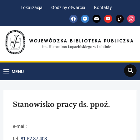
Skip
Skip
Lokalizacja
Godziny otwarcia
Kontakty
to
to
facebook
messenger
mail
youtube
tiktok
insta
Content
navigation
Search
MENU
Stanowisko pracy ds. ppoż.
e-mail:
tel.
81-52-87-403