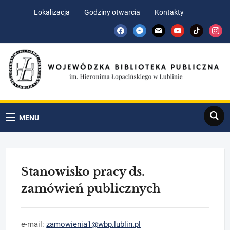
Skip
Skip
Lokalizacja
Godziny otwarcia
Kontakty
to
to
facebook
messenger
mail
youtube
tiktok
insta
Content
navigation
Search
MENU
Stanowisko pracy ds.
zamówień publicznych
e-mail:
zamowienia1@wbp.lublin.pl