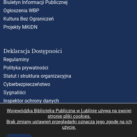
Biuletyn Informacji Publicznej
Ogłoszenia WBP
Kultura Bez Ograniczeń
Projekty MKiDN
Deklaracja Dostępności
Regulaminy
Polityka prywatności
Statut i struktura organizacyjna
Cyberbezpieczeństwo
Sygnaliści
Inspektor ochrony danych
Standardy Ochrony Małoletnich (SOM)
Wojewódzka Biblioteka Publiczna w Lublinie używa na swojej
stronie pliki cookies.
Rzecznik Praw Obywatelskich
Brak zmiany ustawień przeglądarki oznacza jego zgodę na ich
użycie.