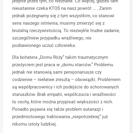
jedynie przed tym, co nieznane. Co więcej, gdzieś tam
nieustannie czeka KTOŚ na nasz powrót … . Zanim
jednak pożegnamy się z tym wszystkim, co stanowi
sens naszego istnienia, musimy zmierzyć się z
brutalną rzeczywistością. To niezwykle trudne zadanie,
szczególniew przypadku wrażliwego, nie
pozbawionego uczuć człowieka.
Dla bohatera „Domu Róży” takim traumatycznym
przeżyciem jest praca w „domu starców.” Problemu
jednak nie stanowią sami pensjonariusze czy
codzienne – niełatwe zresztą – obowiązki. Problemem
są współpracownicy i ich podejście do schorowanych
staruszków. Brak empatii, współczucia i wrażliwości
to cechy, które można przypisać większości z nich.
Ponadto pojawia się także problem eutanazji i
przedmiotowego traktowania „niepotrzebnej” już
nikomu istoty ludzkiej.