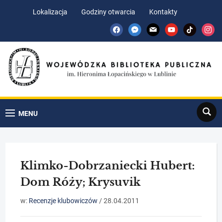
Skip
Skip
Lokalizacja
Godziny otwarcia
Kontakty
to
to
facebook
messenger
mail
youtube
tiktok
insta
Content
navigation
Search
MENU
Klimko-Dobrzaniecki Hubert:
Dom Róży; Krysuvik
w:
Recenzje klubowiczów
/
28.04.2011