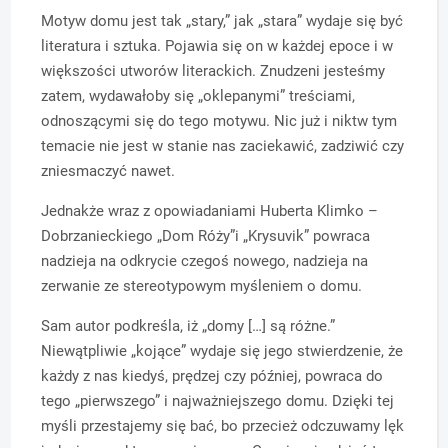
Motyw domu jest tak „stary,” jak „stara” wydaje się być
literatura i sztuka. Pojawia się on w każdej epoce i w
większości utworów literackich. Znudzeni jesteśmy
zatem, wydawałoby się „oklepanymi” treściami,
odnoszącymi się do tego motywu. Nic już i niktw tym
temacie nie jest w stanie nas zaciekawić, zadziwić czy
zniesmaczyć nawet.
Jednakże wraz z opowiadaniami Huberta Klimko –
Dobrzanieckiego „Dom Róży”i „Krysuvik” powraca
nadzieja na odkrycie czegoś nowego, nadzieja na
zerwanie ze stereotypowym myśleniem o domu.
Sam autor podkreśla, iż „domy […] są różne.”
Niewątpliwie „kojące” wydaje się jego stwierdzenie, że
każdy z nas kiedyś, prędzej czy później, powraca do
tego „pierwszego” i najważniejszego domu. Dzięki tej
myśli przestajemy się bać, bo przecież odczuwamy lęk