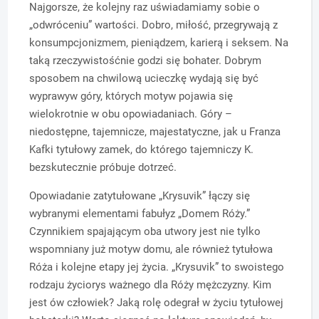
Najgorsze, że kolejny raz uświadamiamy sobie o
„odwróceniu” wartości. Dobro, miłość, przegrywają z
konsumpcjonizmem, pieniądzem, karierą i seksem. Na
taką rzeczywistośćnie godzi się bohater. Dobrym
sposobem na chwilową ucieczkę wydają się być
wyprawyw góry, których motyw pojawia się
wielokrotnie w obu opowiadaniach. Góry –
niedostępne, tajemnicze, majestatyczne, jak u Franza
Kafki tytułowy zamek, do którego tajemniczy K.
bezskutecznie próbuje dotrzeć.
Opowiadanie zatytułowane „Krysuvik” łączy się
wybranymi elementami fabułyz „Domem Róży.”
Czynnikiem spajającym oba utwory jest nie tylko
wspomniany już motyw domu, ale również tytułowa
Róża i kolejne etapy jej życia. „Krysuvik” to swoistego
rodzaju życiorys ważnego dla Róży mężczyzny. Kim
jest ów człowiek? Jaką rolę odegrał w życiu tytułowej