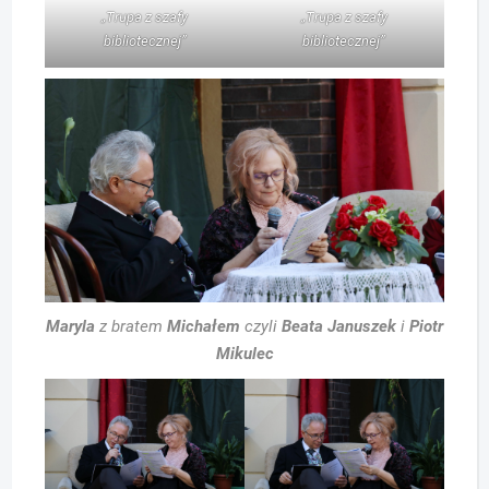
„Trupa z szafy
„Trupa z szafy
bibliotecznej”
bibliotecznej”
Maryla
z bratem
Michałem
czyli
Beata Januszek
i
Piotr
Mikulec