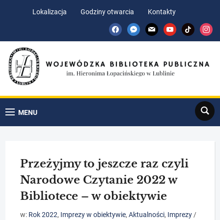
Skip
Skip
Lokalizacja
Godziny otwarcia
Kontakty
to
to
facebook
messenger
mail
youtube
tiktok
insta
Content
navigation
Search
MENU
Przeżyjmy to jeszcze raz czyli
Narodowe Czytanie 2022 w
Bibliotece – w obiektywie
w:
Rok 2022
,
Imprezy w obiektywie
,
Aktualności
,
Imprezy
/