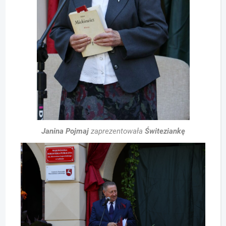
Janina Pojmaj
zaprezentowała
Świteziankę