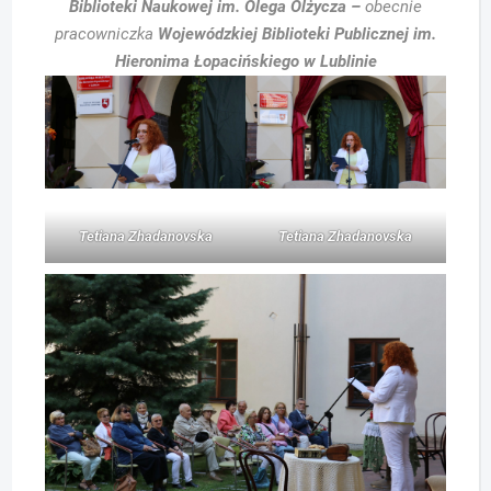
Biblioteki Naukowej im. Olega Olżycza –
obecnie
pracowniczka
Wojewódzkiej Biblioteki Publicznej im.
Hieronima Łopacińskiego w Lublinie
Tetiana Zhadanovska
Tetiana Zhadanovska