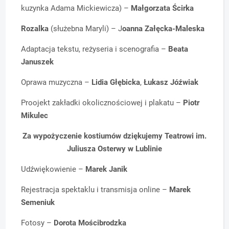
kuzynka Adama Mickiewicza) –
Małgorzata Ścirka
Rozalka
(służebna Maryli) – J
oanna Załęcka-Maleska
Adaptacja tekstu, reżyseria i scenografia –
Beata
Januszek
Oprawa muzyczna –
Lidia Głębicka
,
Łukasz Jóźwiak
Proojekt zakładki okolicznościowej i plakatu –
Piotr
Mikulec
Za wypożyczenie kostiumów dziękujemy Teatrowi im.
Juliusza Osterwy w Lublinie
Udźwiękowienie –
Marek Janik
Rejestracja spektaklu i transmisja online –
Marek
Semeniuk
Fotosy –
Dorota Mościbrodzka