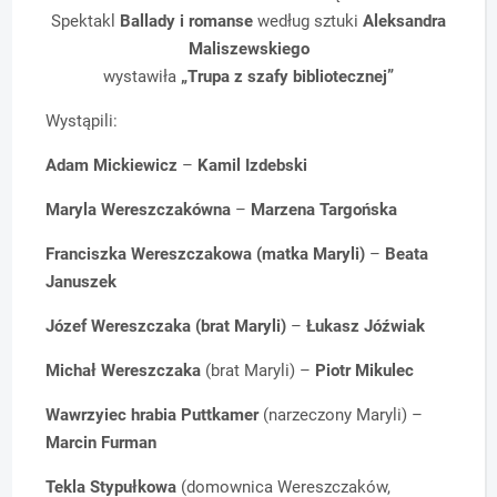
Spektakl
Ballady i romanse
według sztuki
Aleksandra
Maliszewskiego
wystawiła
„Trupa z szafy bibliotecznej”
Wystąpili:
Adam Mickiewicz
–
Kamil Izdebski
Maryla Wereszczakówna
–
Marzena Targońska
Franciszka Wereszczakowa (matka Maryli)
–
Beata
Januszek
Józef Wereszczaka (brat Maryli)
–
Łukasz Jóźwiak
Michał Wereszczaka
(brat Maryli) –
Piotr Mikulec
Wawrzyiec hrabia Puttkamer
(narzeczony Maryli) –
Marcin Furman
Tekla Stypułkowa
(domownica Wereszczaków,