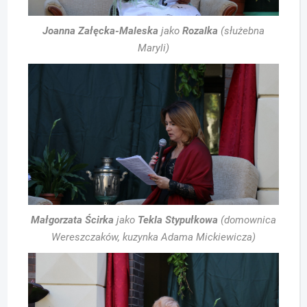
Joanna Załęcka-Maleska
jako
Rozalka
(służebna
Maryli)
Małgorzata Ścirka
jako
Tekla Stypułkowa
(domownica
Wereszczaków, kuzynka Adama Mickiewicza)