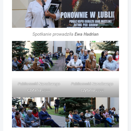
Spotkanie prowadziła
Ewa Hadrian
Publiczność
Narodowego
Publiczność
Narodowego
Czytania
2022
Czytania
2022