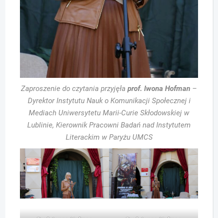
Zaproszenie do czytania przyjęła
prof. Iwona Hofman
–
Dyrektor Instytutu Nauk o Komunikacji Społecznej i
Mediach Uniwersytetu Marii-Curie Skłodowskiej w
Lublinie, Kierownik Pracowni Badań nad Instytutem
Literackim w Paryżu UMCS