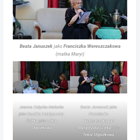
Beata Januszek
jako
Franciszka Wereszczakowa
(matka Maryi)
Joanna Załęcka-Maleska
Beata Januszek
jako
jako
Rozalka
i
Małgorzata
Franciszka
Ścirka
jako
Tekla
Wereszczakowa
i
Stypułkowa
Małgorzata Ścirka
jako
Tekla Stypułkowa