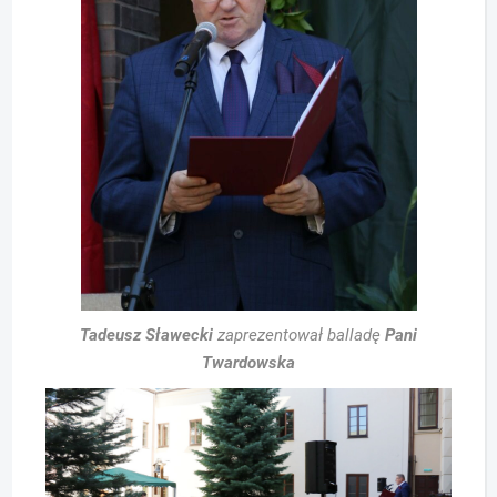
Tadeusz Sławecki
zaprezentował balladę
Pani
Twardowska