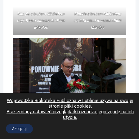
Maryla
z bratem
Michałem
Maryla
z bratem
Michałem
czyli
Beata Januszek
i
Piotr
czyli
Beata Januszek
i
Piotr
Mikulec
Mikulec
Wojewódzka Biblioteka Publiczna w Lublinie używa na swojej
stronie pliki cookies.
Łukasz Jóźwiak
jako
Józef Wereszczaka
(brat
Maryli
)
Brak zmiany ustawień przeglądarki oznacza jego zgodę na ich
użycie.
Akceptuj