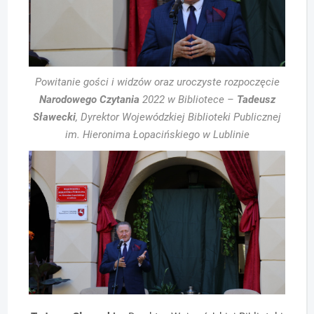
Powitanie gości i widzów oraz uroczyste rozpoczęcie
Narodowego Czytania
2022 w Bibliotece –
Tadeusz
Sławecki
, Dyrektor Wojewódzkiej Biblioteki Publicznej
im. Hieronima Łopacińskiego w Lublinie