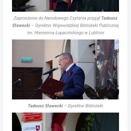
Zaproszenie do Narodowego Czytania przyjął
Tadeusz
Sławecki
– Dyrektor Wojewódzkiej Biblioteki Publicznej
im. Hieronima Łopacińskiego w Lublinie
Tadeusz Sławecki
– Dyrektor Biblioteki