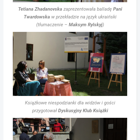
Tetiana Zhadanovska
zaprezentowała balladę
Pani
Twardowska
w przekładzie na język ukraiński
(tłumaczenie –
Maksym Rylskyj
)
Książkowe niespodzianki dla widzów i gości
przygotował
Dyskusyjny Klub Książki