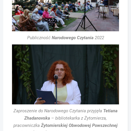
Publiczność
Narodowego Czytania
2022
Zaproszenie do Narodowego Czytania przyjęła
Tetiana
Zhadanovska
– bibliotekarka z Żytomierza,
pracowniczka
Żytomierskiej Obwodowej Powszechnej