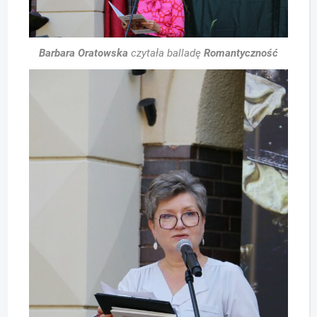
Barbara Oratowska
czytała balladę
Romantyczność