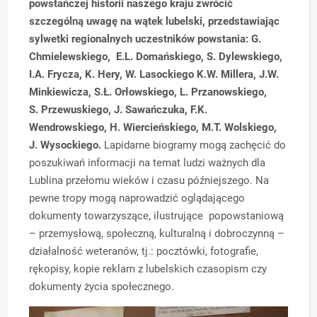
powstańczej historii naszego kraju zwrócić
szczególną uwagę na wątek lubelski, przedstawiając
sylwetki regionalnych uczestników powstania: G.
Chmielewskiego, E.L. Domańskiego, S. Dylewskiego,
I.A. Frycza, K. Hery, W. Lasockiego K.W. Millera, J.W.
Minkiewicza, S.Ł. Orłowskiego, L. Przanowskiego,
S. Przewuskiego, J. Sawańczuka, F.K.
Wendrowskiego, H. Wiercieńskiego, M.T. Wolskiego,
J. Wysockiego.
Lapidarne biogramy mogą zachęcić do
poszukiwań informacji na temat ludzi ważnych dla
Lublina przełomu wieków i czasu późniejszego. Na
pewne tropy mogą naprowadzić oglądającego
dokumenty towarzyszące, ilustrujące popowstaniową
– przemysłową, społeczną, kulturalną i dobroczynną –
działalność weteranów, tj.: pocztówki, fotografie,
rękopisy, kopie reklam z lubelskich czasopism czy
dokumenty życia społecznego.