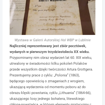
Wystawa w Galerii Autorskiej Hol WBP w Lublinie
Najliczniej reprezentowany jest zbiór pocztówek,
wydanych w pierwszym trzydziestoleciu XX wieku.
Przypominamy nim obraz wydarzeń lat 60. XIX wieku,
utrwalony w świadomości kilku pokoleń Polaków
przede wszystkim dzięki twórczości Artura Grottgera.
Prezentujemy prace z cyklu: „Polonia” (1863),
będącego opowieścią o zmaganiach z wrogiem,
ukazującą wydarzenia od momentu poboru aż do
obrazu klęski powstania, cyklu „Lithuania” (1864-66),
ukazującego losy jednego bohatera, litewskiego
chłopa-powstańca, w którym elementy mistycyzmu i