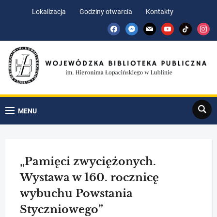
Skip
Skip
Lokalizacja
Godziny otwarcia
Kontakty
to
to
facebook
messenger
mail
youtube
tiktok
insta
Content
navigation
Search
MENU
„Pamięci zwyciężonych.
Wystawa w 160. rocznicę
wybuchu Powstania
Styczniowego”