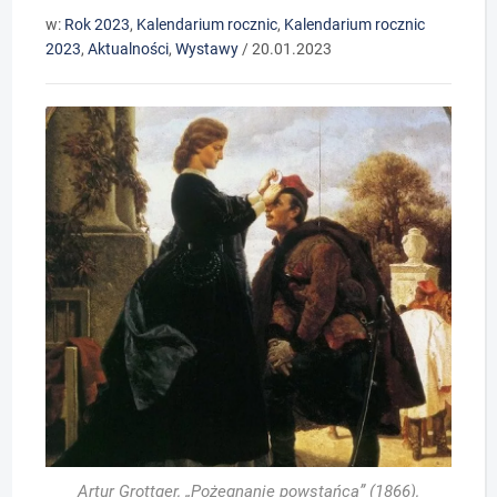
w:
Rok 2023
,
Kalendarium rocznic
,
Kalendarium rocznic
2023
,
Aktualności
,
Wystawy
/
20.01.2023
Artur Grottger, „Pożegnanie powstańca” (1866),