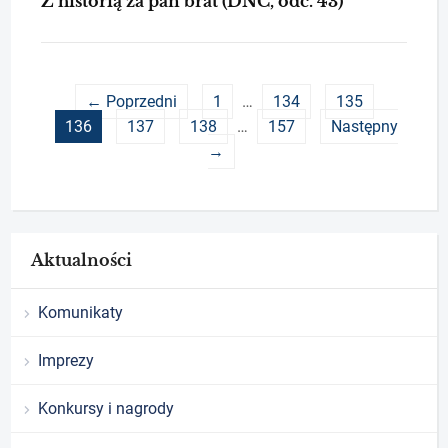
Z historią za pan brat (DNC, odc. 43)
← Poprzedni
1
…
134
135
136
137
138
…
157
Następny
→
Aktualności
Komunikaty
Imprezy
Konkursy i nagrody