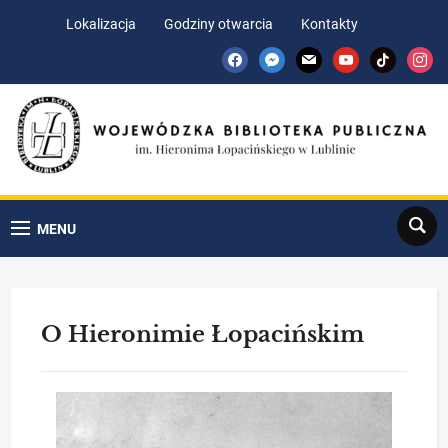
Skip
Skip
Lokalizacja
Godziny otwarcia
Kontakty
to
to
facebook
messenger
mail
youtube
tiktok
insta
Content
navigation
Search
MENU
O Hieronimie Łopacińskim